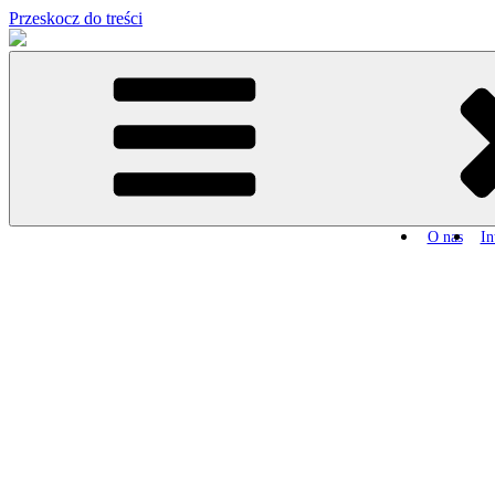
Przeskocz do treści
O nas
In