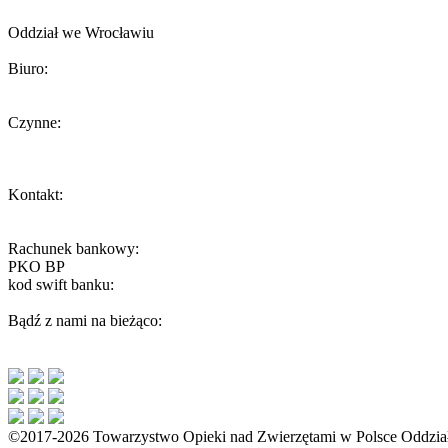
Towarzystwo Opieki nad Zwierzętami w Polsce
Oddział we Wrocławiu
Biuro:
ul. Żeromskiego 56, 50-312 Wrocław
Czynne:
Środa 13-15
W inne dni biuro czynne tylko podczas umówionych spotkań.
Kontakt:
wroclaw@toz.pl
interwencje.toz@wp.pl
Rachunek bankowy:
PKO BP
59 1020 5242 0000 2202 0251 5096
kod swift banku:
BPKOPLPW
Bądź z nami na bieżąco:
©2017-2026 Towarzystwo Opieki nad Zwierzętami w Polsce Oddzia