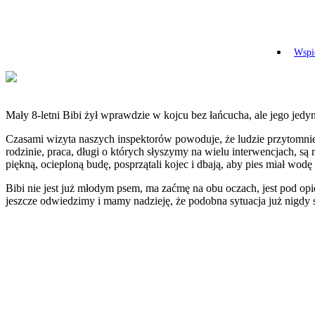
Wspie
Mały 8-letni Bibi żył wprawdzie w kojcu bez łańcucha, ale jego jedy
Czasami wizyta naszych inspektorów powoduje, że ludzie przytomni
rodzinie, praca, długi o których słyszymy na wielu interwencjach, s
piękną, ocieploną budę, posprzątali kojec i dbają, aby pies miał w
Bibi nie jest już młodym psem, ma zaćmę na obu oczach, jest pod opi
jeszcze odwiedzimy i mamy nadzieję, że podobna sytuacja już nigdy s