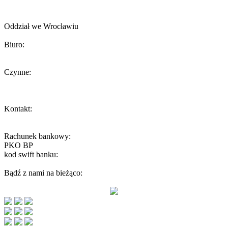
Towarzystwo Opieki nad Zwierzętami w Polsce
Oddział we Wrocławiu
Biuro:
ul. Żeromskiego 56, 50-312 Wrocław
Czynne:
Środa 13-15
W inne dni biuro czynne tylko podczas umówionych spotkań.
Kontakt:
wroclaw@toz.pl
interwencje.toz@wp.pl
Rachunek bankowy:
PKO BP
59 1020 5242 0000 2202 0251 5096
kod swift banku:
BPKOPLPW
Bądź z nami na bieżąco: