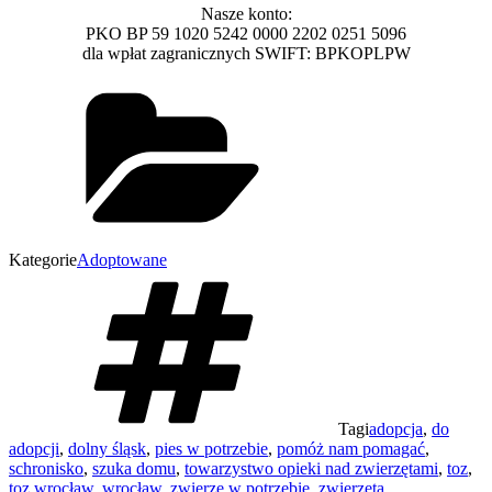
Nasze konto:
PKO BP 59 1020 5242 0000 2202 0251 5096
dla wpłat zagranicznych SWIFT: BPKOPLPW
Kategorie
Adoptowane
Tagi
adopcja
,
do
adopcji
,
dolny śląsk
,
pies w potrzebie
,
pomóż nam pomagać
,
schronisko
,
szuka domu
,
towarzystwo opieki nad zwierzętami
,
toz
,
toz wrocław
,
wrocław
,
zwierzę w potrzebie
,
zwierzęta