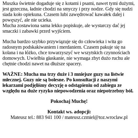
Muszka świetnie dogaduje się z kotami i psami, nawet tymi dużymi,
jest grzeczna, ładnie chodzi na smyczy i przy nodze. Gdy się nudzi
siada koło opiekuna. Czasem lubi zawędrować kawałek dalej i
powęszyć, ale nie ucieka.
Mucha zostawiona sama lekko popiskuje, ale wystarczy dać jej
smaczki i zabawki przed wyjściem.
Mucha bardzo szybko przywiązuje się do człowieka i wita go
radosnym podskakiwaniem i merdaniem. Czasem pakuje się na
kolana i na łóżko, chce towarzyszyć we wszytskich czynnościach
domowych. Uwielbia głaskanie, nie wymaga zbyt dużo ruchu ale
chętnie chodzi nawet na dłuższe spacery.
WAŻNE: Mucha ma trzy duże i 3 mniejsze guzy na listwie
mlecznej. Guzy nie są bolesne. Po konsultacji z naszymi
lekarzami podjęliśmy decyzję o odstąpieniu od zabiegu ze
względu na duże ryzyko niepowodzenia oraz niepotrzebny ból.
Pokochaj Muchę!
Kontakt ws. adopcji:
Mateusz tel.: 883 941 100 /
mateusz.czmiel@toz.wroclaw.pl