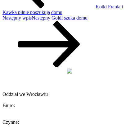
Kotki Frania i
Kawka pilnie poszukują domu
Następny wpis
Następny
Goldi szuka domu
Towarzystwo Opieki nad Zwierzętami w Polsce
Oddział we Wrocławiu
Biuro:
ul. Żeromskiego 56, 50-312 Wrocław
Czynne:
Środa 13-15
W inne dni biuro czynne tylko podczas umówionych spotkań.