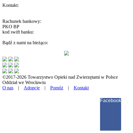
Kontakt:
wroclaw@toz.pl
interwencje.toz@wp.pl
Rachunek bankowy:
PKO BP
59 1020 5242 0000 2202 0251 5096
kod swift banku:
BPKOPLPW
Bądź z nami na bieżąco:
©2017-2026 Towarzystwo Opieki nad Zwierzętami w Polsce
Oddział we Wrocławiu
O nas
|
Adopcje
|
Pomóż
|
Kontakt
Facebook