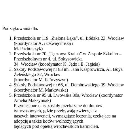
Podziękowania dla:
Przedszkola nr 119 „Zielona Łąka”, ul. Łódzka 23, Wrocław
(koordynator A. i Oświęcimska i
M. Pacholczyk)
Przedszkola nr 70 „Tęczowa Kraina” w Zespole Szkolno –
Przedszkolnym nr 4, ul. Sołtysowicka
34, Wrocław (koordynator K. Jędo i E. Jagieła)
Szkoły Podstawowej nr 83 im. Jana Kasprowicza, Al. Boya-
Żeleńskiego 32, Wrocław
(koordynator M. Pańczyszyn)
Szkoły Podstawowej nr 66, ul. Dembowskiego 39, Wrocław
(koordynator M. Markowska)
Przedszkola nr 95 ul. Lwowska 30a, Wrocław (koordynator
Amelia Maksymiak)
Przyniesione dary zostały przekazane do domów
tymczasowych, gdzie przebywają zwierzęta z
naszych interwencji, wymagające leczenia, czekające na
adopcję a także kotów wolnożyjących
będących pod opieką wrocławskich karmicieli.