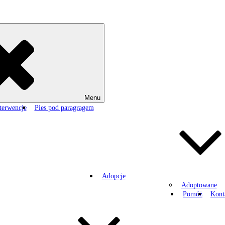
Menu
terwencje
Pies pod paragragem
Adopcje
Adoptowane
Pomóż
Kont