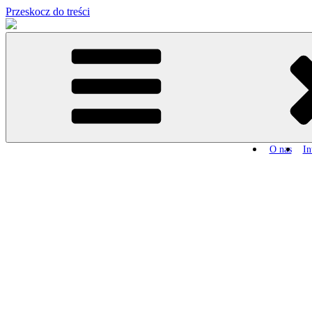
Przeskocz do treści
O nas
In