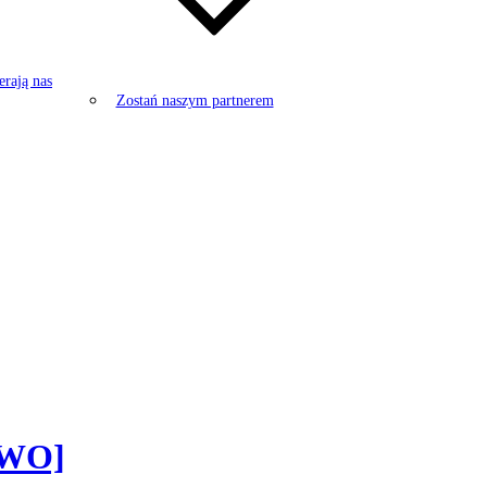
rają nas
Zostań naszym partnerem
TWO]