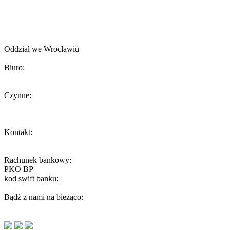
Towarzystwo Opieki nad Zwierzętami w Polsce
Oddział we Wrocławiu
Biuro:
ul. Żeromskiego 56, 50-312 Wrocław
Czynne:
Środa 13-15
W inne dni biuro czynne tylko podczas umówionych spotkań.
Kontakt:
wroclaw@toz.pl
interwencje.toz@wp.pl
Rachunek bankowy:
PKO BP
59 1020 5242 0000 2202 0251 5096
kod swift banku:
BPKOPLPW
Bądź z nami na bieżąco: