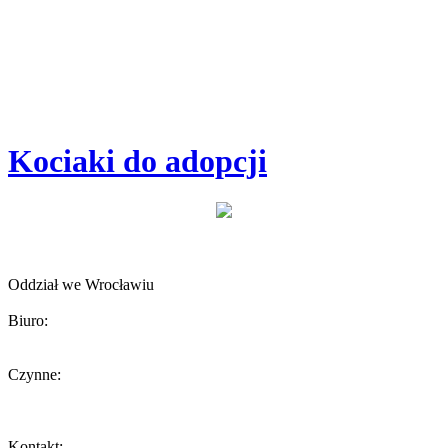
Kociaki do adopcji
Towarzystwo Opieki nad Zwierzętami w Polsce
Oddział we Wrocławiu
Biuro:
ul. Żeromskiego 56, 50-312 Wrocław
Czynne:
Środa 13-15
W inne dni biuro czynne tylko podczas umówionych spotkań.
Kontakt: