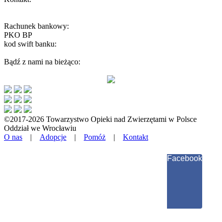
wroclaw@toz.pl
interwencje.toz@wp.pl
Rachunek bankowy:
PKO BP
59 1020 5242 0000 2202 0251 5096
kod swift banku:
BPKOPLPW
Bądź z nami na bieżąco:
©2017-2026 Towarzystwo Opieki nad Zwierzętami w Polsce
Oddział we Wrocławiu
O nas
|
Adopcje
|
Pomóż
|
Kontakt
Facebook