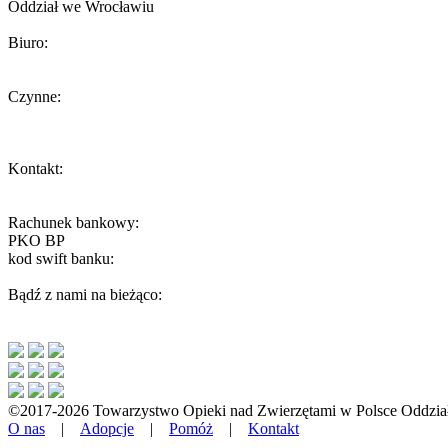
Oddział we Wrocławiu
Biuro:
ul. Żeromskiego 56, 50-312 Wrocław
Czynne:
Środa 13-15
W inne dni biuro czynne tylko podczas umówionych spotkań.
Kontakt:
wroclaw@toz.pl
interwencje.toz@wp.pl
Rachunek bankowy:
PKO BP
59 1020 5242 0000 2202 0251 5096
kod swift banku:
BPKOPLPW
Bądź z nami na bieżąco:
©2017-2026 Towarzystwo Opieki nad Zwierzętami w Polsce Oddzia
O nas
|
Adopcje
|
Pomóż
|
Kontakt