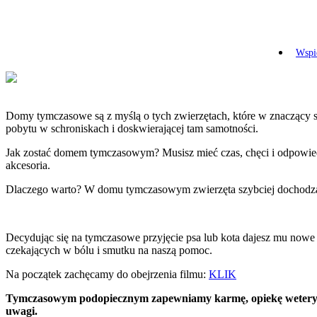
Wspie
Domy tymczasowe są z myślą o tych zwierzętach, które w znaczący sp
pobytu w schroniskach i doskwierającej tam samotności.
Jak zostać domem tymczasowym? Musisz mieć czas, chęci i odpowied
akcesoria.
Dlaczego warto? W domu tymczasowym zwierzęta szybciej dochodzą do 
Decydując się na
tymczasowe przyjęcie psa lub kota dajesz mu nowe ż
czekających w bólu i smutku na naszą pomoc.
Na początek zachęcamy do obejrzenia filmu:
KLIK
Tymczasowym podopiecznym zapewniamy karmę, opiekę weterynaryjn
uwagi.