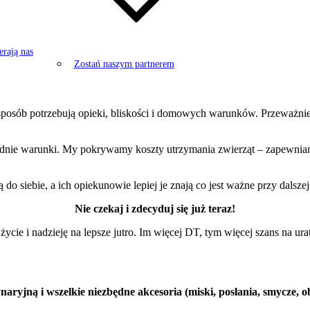
rają nas
Zostań naszym partnerem
osób potrzebują opieki, bliskości i domowych warunków. Przeważnie ch
nie warunki. My pokrywamy koszty utrzymania zwierząt – zapewniamy 
siebie, a ich opiekunowie lepiej je znają co jest ważne przy dalszej
Nie czekaj i zdecyduj się już teraz!
ycie i nadzieję na lepsze jutro. Im więcej DT, tym więcej szans na u
ą i wszelkie niezbędne akcesoria (miski, posłania, smycze, obroż