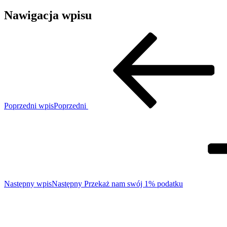
Nawigacja wpisu
Poprzedni wpis
Poprzedni
Następny wpis
Następny
Przekaż nam swój 1% podatku
Towarzystwo Opieki nad Zwierzętami w Polsce