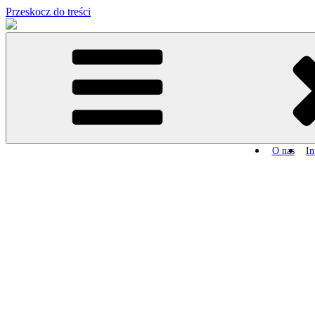
Przeskocz do treści
O nas
In