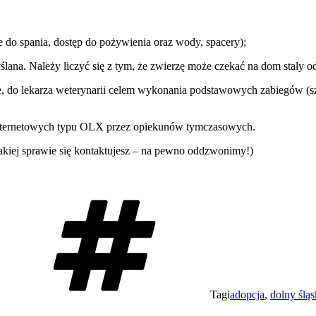
do spania, dostęp do pożywienia oraz wody, spacery);
na. Należy liczyć się z tym, że zwierzę może czekać na dom stały od 
do lekarza weterynarii celem wykonania podstawowych zabiegów (szczep
h internetowych typu OLX przez opiekunów tymczasowych.
iej sprawie się kontaktujesz – na pewno oddzwonimy!)
Tagi
adopcja
,
dolny śląs