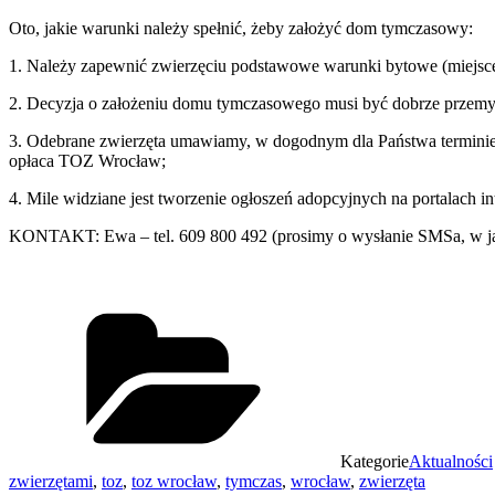
Oto, jakie warunki należy spełnić, żeby założyć dom tymczasowy:
1. Należy zapewnić zwierzęciu podstawowe warunki bytowe (miejsce 
2. Decyzja o założeniu domu tymczasowego musi być dobrze przemyśla
3. Odebrane zwierzęta umawiamy, w dogodnym dla Państwa terminie, 
opłaca TOZ Wrocław;
4. Mile widziane jest tworzenie ogłoszeń adopcyjnych na portalac
KONTAKT: Ewa – tel. 609 800 492 (prosimy o wysłanie SMSa, w jak
Kategorie
Aktualności
zwierzętami
,
toz
,
toz wrocław
,
tymczas
,
wrocław
,
zwierzęta