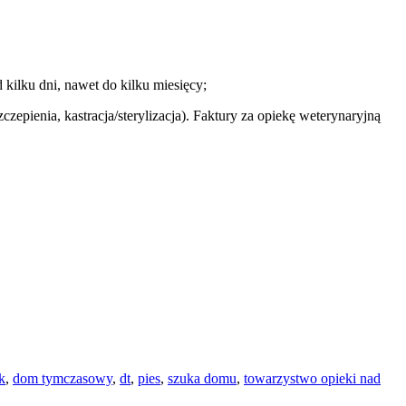
kilku dni, nawet do kilku miesięcy;
ienia, kastracja/sterylizacja). Faktury za opiekę weterynaryjną
k
,
dom tymczasowy
,
dt
,
pies
,
szuka domu
,
towarzystwo opieki nad