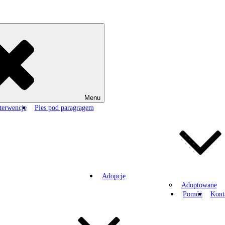
Menu
terwencje
Pies pod paragragem
Adopcje
Adoptowane
Pomóż
Kont