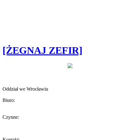
[ŻEGNAJ ZEFIR]
Towarzystwo Opieki nad Zwierzętami w Polsce
Oddział we Wrocławiu
Biuro:
ul. Żeromskiego 56, 50-312 Wrocław
Czynne:
Środa 13-15
W inne dni biuro czynne tylko podczas umówionych spotkań.
Kontakt: