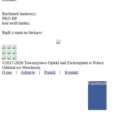
wroclaw@toz.pl
interwencje.toz@wp.pl
Rachunek bankowy:
PKO BP
59 1020 5242 0000 2202 0251 5096
kod swift banku:
BPKOPLPW
Bądź z nami na bieżąco:
©2017-2026 Towarzystwo Opieki nad Zwierzętami w Polsce
Oddział we Wrocławiu
O nas
|
Adopcje
|
Pomóż
|
Kontakt
Facebook